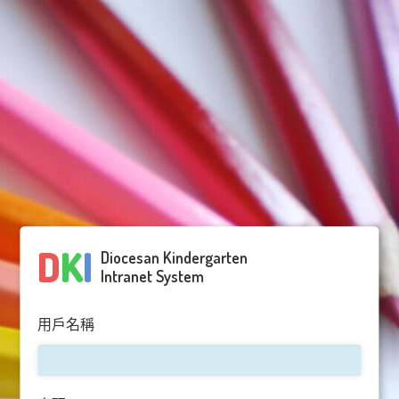
D
K
I
Diocesan Kindergarten
Intranet System
用戶名稱